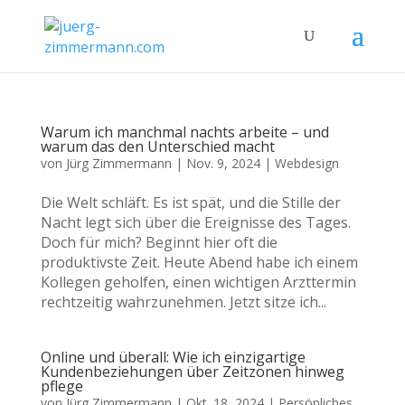
Warum ich manchmal nachts arbeite – und
warum das den Unterschied macht
von
Jürg Zimmermann
|
Nov. 9, 2024
|
Webdesign
Die Welt schläft. Es ist spät, und die Stille der
Nacht legt sich über die Ereignisse des Tages.
Doch für mich? Beginnt hier oft die
produktivste Zeit. Heute Abend habe ich einem
Kollegen geholfen, einen wichtigen Arzttermin
rechtzeitig wahrzunehmen. Jetzt sitze ich...
Online und überall: Wie ich einzigartige
Kundenbeziehungen über Zeitzonen hinweg
pflege
von
Jürg Zimmermann
|
Okt. 18, 2024
|
Persönliches
,